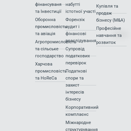
фінансуваня
набутті
Купівля та
та Інвестиції
істотної участі
продаж
Оборонна
Форензік
бізнесу (M&A)
промисловість
аудит і
Професійне
та авіація
фінансові
навчання та
розслідування
Агропромисловість
розвиток
та сільське
Супровід
господарство
податкових
перевірок
Харчова
промисловість
Податкові
та HoReCa
спори та
захист
інтересів
бізнесу
Корпоративний
комплаєнс
Міжнародне
структурування