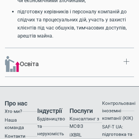
чи економічними злочинами;
підготовку керівників і персоналу компаній до
слідчих та процесуальних дій, участь у захисті
клієнтів під час обшуків, тимчасових доступів,
арештів майна.
Освіта
Про нас
Контрольовані
Індустрії
Послуги
іноземні
Хто ми?
компанії (КІК)
Будівництво
Консалтинг з
Наша
та
МСФЗ
SAF-T UA:
команда
нерухомість
підготовка та
iXBRL
Контакти