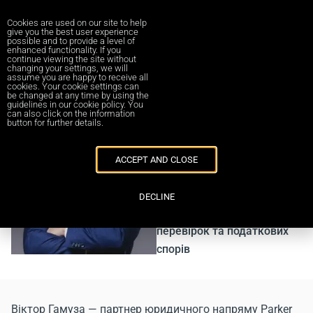
Cookies are used on our site to help
give you the best user experience
possible and to provide a level of
enhanced functionality. If you
continue viewing the site without
changing your settings, we will
Parker Russell Urkraine
Віктор Гамуза
assume you are happy to receive all
cookies. Your cookie settings can
be changed at any time by using the
guidelines in our cookie policy. You
can also click on the information
Віктор Гамуза
button for further details.
Партнер юридичного
напряму Parker Russell
ACCEPT AND CLOSE
Ukraine
Експерт із податкового
DECLINE
консалтингу, податкових
перевірок та податкових
спорів
Віктор Гамуза — партнер юридичного напряму
Parker