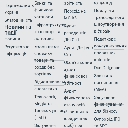
супровід
Банки та
звітність
Партнерство в
фінансові
Послуги з
Перехід на
Україні
установи
трансфертного
МСФЗ
Благодійність
ціноутворення
Інфраструктура,
Новини та
Аудит
в Україні
події
транспорт та
резидентів
логістика
Новини
Податкове
Дія Сіті
консультування
E-commerce,
Регуляторна
Аудит Дефенс
приватних
споживчі
інформація
Сіті
клієнтів
товари та
Обов’язковий
роздрібна
Due Diligence
аудит
торгівля
Злиття та
фінансової
Відновлювальна
поглинання
звітності
енергетика
(M&A)
Аудит
Технології,
Залучення
фінансового
Медіа та
фінансування
стану осіб
Телекомунікації
для бізнесу
(фізичних та
(TMT)
юридичних
Супровід IPO
Залучення
осіб) при
та SPO