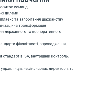
розвиток команд
ькі дилеми
мплаєнс та запобігання шахрайству
анізаційна трансформація
для державного та корпоративного
тандарти фінзвітності, впровадження,
 стандартів ISA, внутрішній контроль,
 управлінців, нефінансових директорів та