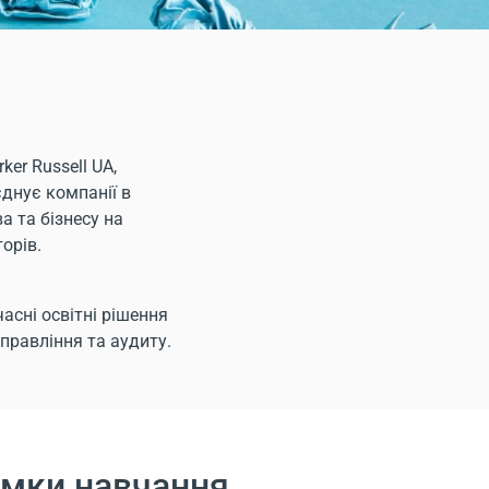
er Russell UA,
єднує компанії в
а та бізнесу на
торів.
часні освітні рішення
управління та аудиту.
ямки навчання