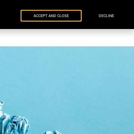
Parker Russell
ENG
УКР
та події
Контакти
ACCEPT AND CLOSE
DECLINE