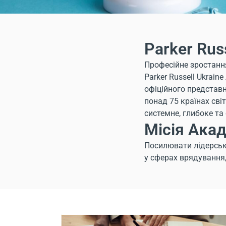
Parker Rus
Професійне зростання 
Parker Russell Ukrain
офіційного представни
понад 75 країнах світ
системне, глибоке та
Місія Акад
Посилювати лідерські 
у сферах врядування, 