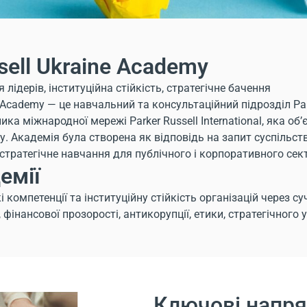
sell Ukraine Academy
лідерів, інституційна стійкість, стратегічне бачення
e Academy — це навчальний та консультаційний підрозділ Park
ка міжнародної мережі Parker Russell International, яка об’
у. Академія була створена як відповідь на запит суспільств
 стратегічне навчання для публічного і корпоративного сек
емії
компетенції та інституційну стійкість організацій через су
фінансової прозорості, антикорупції, етики, стратегічного 
Ключові напр