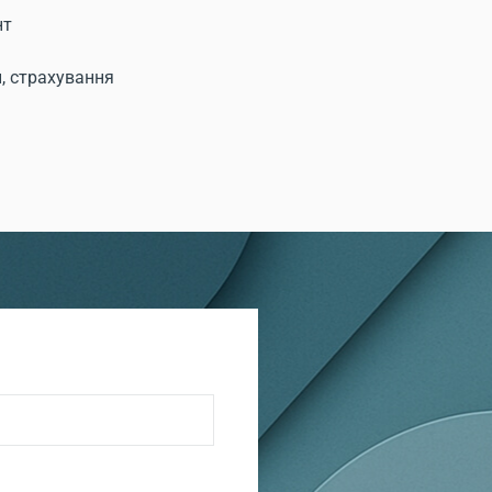
нт
и, страхування