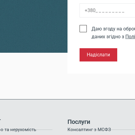
Даю згоду на обро
даних згідно з
Пол
Надіслати
ї
Послуги
о та нерухомість
Консалтинг з МСФЗ