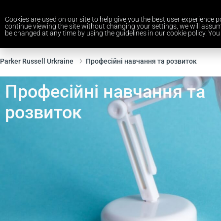
Cookies are used on our site to help give you the best user experience po
continue viewing the site without changing your settings, we will assum
be changed at any time by using the guidelines in our cookie policy. You 
Parker Russell Urkraine
Професійні навчання та розвиток
Професійні навчання та
розвиток