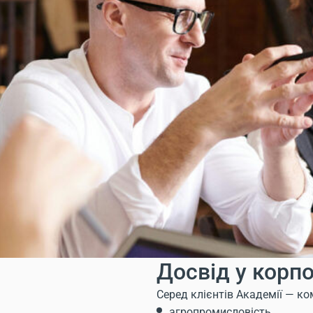
Досвід у корп
Серед клієнтів Академії — ко
агропромисловість