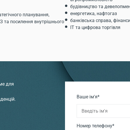
будівництво та девелопме
енергетика, нафтогаз
атегічного планування,
банківська справа, фінанс
З та посилення внутрішнього
IT та цифрова торгівля
ме для
Ваше ім'я*
денцій.
Номер телефону*