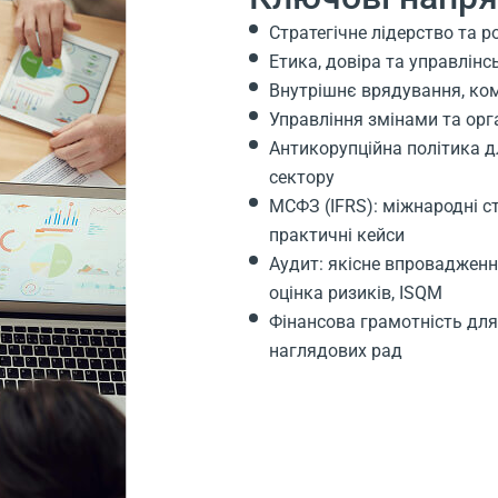
Стратегічне лідерство та 
Етика, довіра та управлінс
Внутрішнє врядування, ко
Управління змінами та орг
Антикорупційна політика 
сектору
МСФЗ (IFRS): міжнародні с
практичні кейси
Аудит: якісне впровадження
оцінка ризиків, ISQM
Фінансова грамотність для
наглядових рад