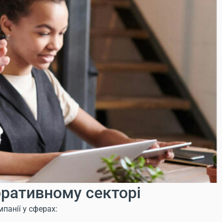
оративному секторі
мпанії у сферах: