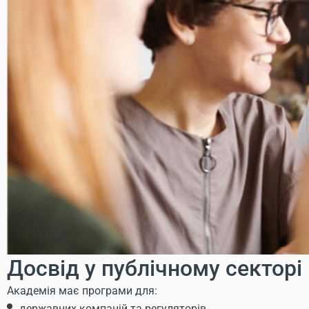
Досвід у публічному секторі
Академія має програми для:
державних компаній та регуляторів