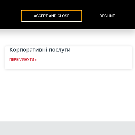
Parker Russell
ENG
УКР
та події
Контакти
ACCEPT AND CLOSE
DECLINE
Корпоративні послуги
ПЕРЕГЛЯНУТИ »