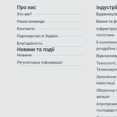
Про нас
Індустрі
Хто ми?
Будівництв
Наша команда
Банки та ф
Контакти
Інфраструк
логістика
Партнерство в Україні
E-commerce
Благодійність
Новини та події
роздрібна 
Новини
Відновлюв
Регуляторна інформація
Технології,
Телекомуні
Залучення 
Інвестиції
Оборонна 
авіація
Агропромис
господарс