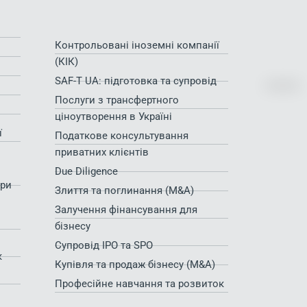
Контрольовані іноземні компанії
(КІК)
SAF-T UA: підготовка та супровід
Послуги з трансфертного
ціноутворення в Україні
ї
Податкове консультування
приватних клієнтів
Due Diligence
при
Злиття та поглинання (M&A)
Залучення фінансування для
бізнесу
Супровід IPO та SPO
к
Купівля та продаж бізнесу (M&A)
Професійне навчання та розвиток