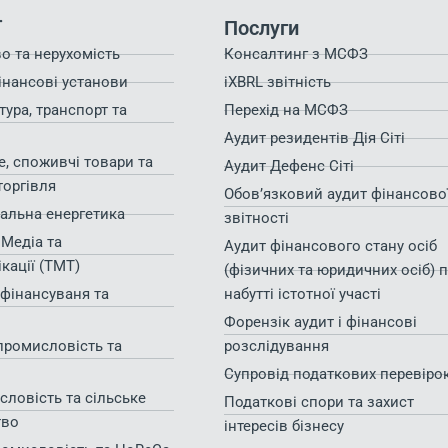
ї
Послуги
о та нерухомість
Консалтинг з МСФЗ
інансові установи
iXBRL звітність
тура, транспорт та
Перехід на МСФЗ
Аудит резидентів Дія Сіті
, споживчі товари та
Аудит Дефенс Сіті
торгівля
Обов’язковий аудит фінансово
альна енергетика
звітності
 Медіа та
Аудит фінансового стану осіб
кації (TMT)
(фізичних та юридичних осіб) 
фінансуваня та
набутті істотної участі
Форензік аудит і фінансові
промисловість та
розслідування
Супровід податкових перевіро
ловість та сільське
Податкові спори та захист
тво
інтересів бізнесу